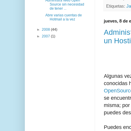
Administra Web Open
Source sin necesidad
Etiquetas:
Ja
de tener ...
Abre varias cuentas de
Hotmail a la vez
jueves, 8 de 
►
2008
(44)
Adminis
►
2007
(1)
un Host
Algunas vez
conocidas 
OpenSour
se encuentr
misma; por 
puedes des
Puedes enc