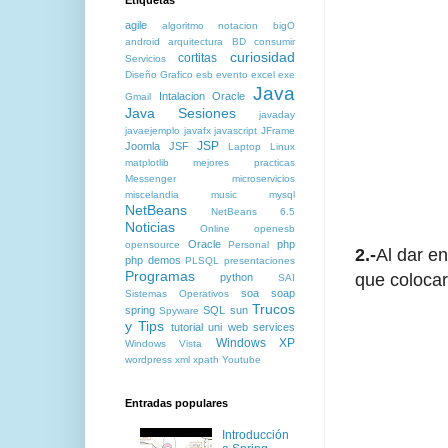
agile
algoritmo notacion bigO
android
arquitectura
BD
consumir
curiosidad
cortitas
Servicios
Diseño Grafico
esb
evento
excel
exe
Java
Intalacion Oracle
Gmail
Java Sesiones
javaday
javaejemplo
javafx
javascript
JFrame
JSP
Joomla
JSF
Laptop
Linux
matplotlib
mejores practicas
Messenger
microservicios
miscelandia
music
mysql
NetBeans
NetBeans 6.5
Noticias
Online
openesb
Oracle
php
opensource
Personal
2.-
Al dar e
php demos
PLSQL
presentaciones
Programas
que colocar
python
SAI
soa
soap
Sistemas Operativos
Trucos
spring
SQL
sun
Spyware
y Tips
tutorial
uni
web services
Windows XP
Windows Vista
wordpress
xml
xpath
Youtube
Entradas populares
Introducción