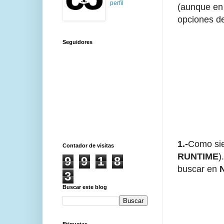
perfil
(aunque en 
opciones de
Seguidores
1.-
Como sie
Contador de visitas
RUNTIME
)
9
9
1
8
buscar en
N
3
Buscar este blog
Etiquetas