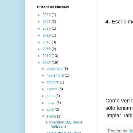
Historia de Entradas
►
2023
(1)
4.-
Escribim
►
2021
(2)
►
2020
(1)
►
2019
(1)
►
2017
(3)
►
2015
(2)
►
2010
(13)
▼
2009
(19)
►
diciembre
(3)
►
noviembre
(1)
►
octubre
(1)
►
agosto
(5)
►
junio
(1)
Como ven h
►
mayo
(3)
sólo teniam
►
abril
(2)
limpiar Tabl
▼
enero
(3)
Comandos SQL desde
NetBeans
Posted by
Jo